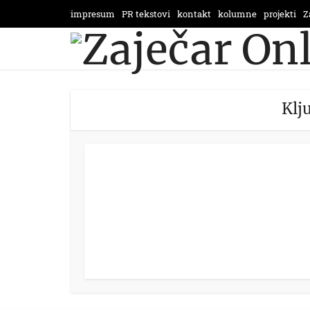
impresum
PR tekstovi
kontakt
kolumne
projekti
Z
Klj