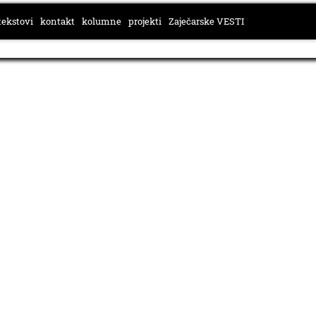
tekstovi
kontakt
kolumne
projekti
Zaječarske VESTI