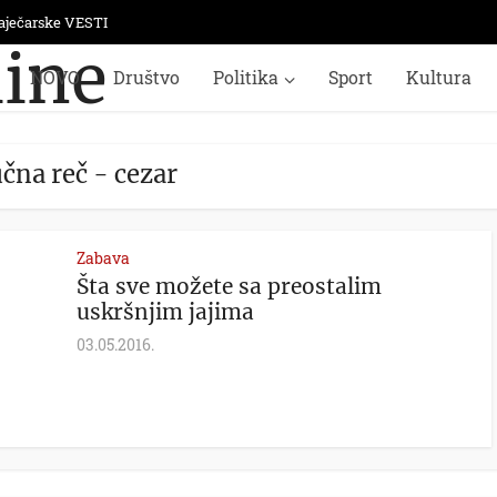
aječarske VESTI
NOVO
Društvo
Politika
Sport
Kultura
učna reč - cezar
Zabava
Šta sve možete sa preostalim
uskršnjim jajima
03.05.2016.