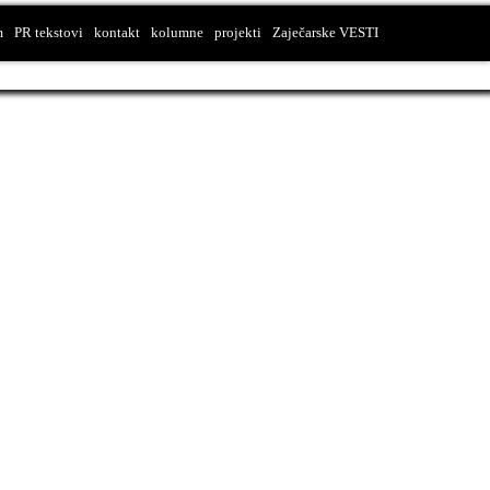
m
PR tekstovi
kontakt
kolumne
projekti
Zaječarske VESTI