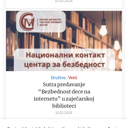
20.02.2025.
Društvo
Vesti
•
Sutra predavanje
“Bezbednost dece na
internetu” u zaječarskoj
biblioteci
13.02.2025.