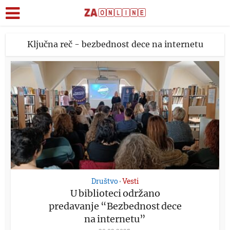
Ključna reč - bezbednost dece na internetu
Društvo
Vesti
•
U biblioteci održano
predavanje “Bezbednost dece
na internetu”