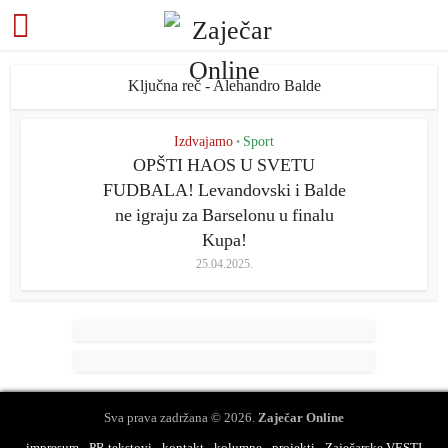
Ključna reč - Alehandro Balde
Izdvajamo
Sport
•
OPŠTI HAOS U SVETU
FUDBALA! Levandovski i Balde
ne igraju za Barselonu u finalu
Kupa!
25.04.2025.
Sva prava zadržana © 2026.
Zaječar Online
impresum
PR tekstovi
kontakt
kolumne
projekti
Zaječarske VESTI