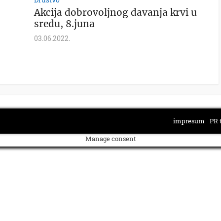
Akcija dobrovoljnog davanja krvi u
sredu, 8.juna
03.06.2022.
impresum
PR 
Manage consent