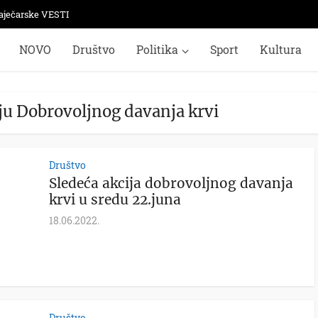
aječarske VESTI
NOVO
Društvo
Politika
Sport
Kultura
iju Dobrovoljnog davanja krvi
Društvo
Sledeća akcija dobrovoljnog davanja
krvi u sredu 22.juna
18.06.2022.
Društvo