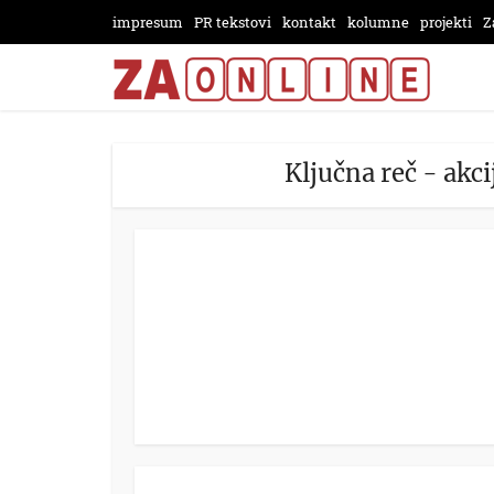
impresum
PR tekstovi
kontakt
kolumne
projekti
Z
Ključna reč - akc