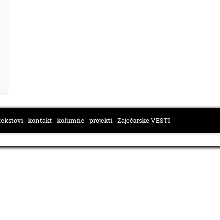
tekstovi
kontakt
kolumne
projekti
Zaječarske VESTI