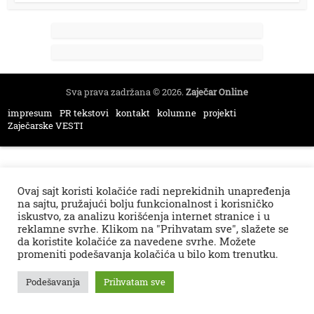
Sva prava zadržana © 2026.
Zaječar Online
impresum
PR tekstovi
kontakt
kolumne
projekti
Zaječarske VESTI
Ovaj sajt koristi kolačiće radi neprekidnih unapređenja
na sajtu, pružajući bolju funkcionalnost i korisničko
iskustvo, za analizu korišćenja internet stranice i u
reklamne svrhe. Klikom na "Prihvatam sve", slažete se
da koristite kolačiće za navedene svrhe. Možete
promeniti podešavanja kolačića u bilo kom trenutku.
Podešavanja
Prihvatam sve