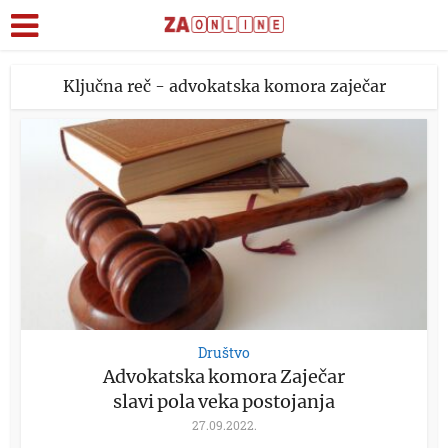
Ključna reč - advokatska komora zaječar
Društvo
Advokatska komora Zaječar
slavi pola veka postojanja
27.09.2022.