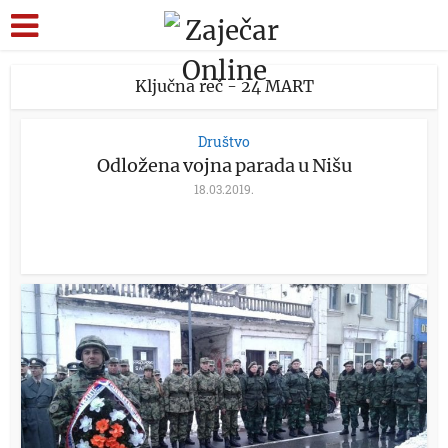
Ključna reč - 24 MART
Društvo
Odložena vojna parada u Nišu
18.03.2019.