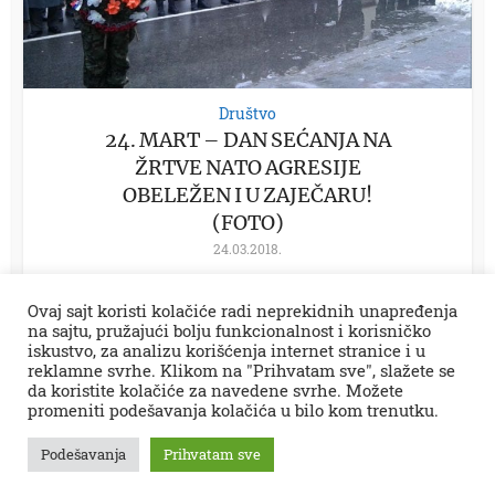
Društvo
24. MART – DAN SEĆANJA NA
ŽRTVE NATO AGRESIJE
OBELEŽEN I U ZAJEČARU!
(FOTO)
24.03.2018.
Ovaj sajt koristi kolačiće radi neprekidnih unapređenja
na sajtu, pružajući bolju funkcionalnost i korisničko
iskustvo, za analizu korišćenja internet stranice i u
reklamne svrhe. Klikom na "Prihvatam sve", slažete se
da koristite kolačiće za navedene svrhe. Možete
promeniti podešavanja kolačića u bilo kom trenutku.
Sva prava zadržana © 2026.
Zaječar Online
impresum
PR tekstovi
kontakt
kolumne
projekti
Podešavanja
Prihvatam sve
Zaječarske VESTI