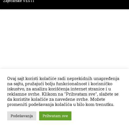
Zaječarske VESTI
Ovaj sajt koristi kolačiće radi neprekidnih unapređenja
na sajtu, pružajući bolju funkcionalnost i korisničko
iskustvo, za analizu korišćenja internet stranice i u
reklamne svrhe. Klikom na "Prihvatam sve", slažete se
da koristite kolačiće za navedene svrhe. Možete
promeniti podešavanja kolačića u bilo kom trenutku.
Podešavanja
Prihvatam sve