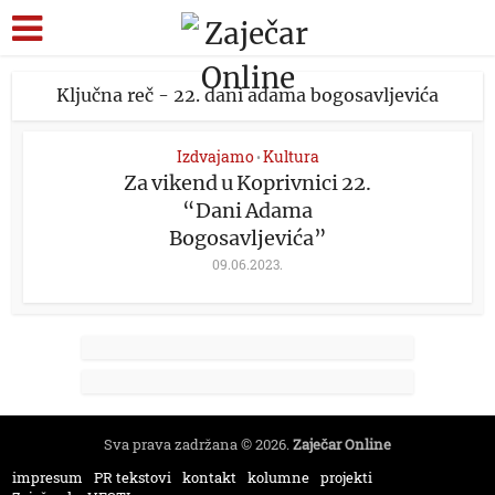
Ključna reč - 22. dani adama bogosavljevića
Izdvajamo
Kultura
•
Za vikend u Koprivnici 22.
“Dani Adama
Bogosavljevića”
09.06.2023.
Sva prava zadržana © 2026.
Zaječar Online
impresum
PR tekstovi
kontakt
kolumne
projekti