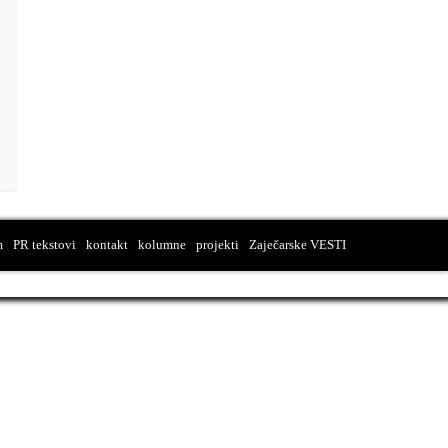
m
PR tekstovi
kontakt
kolumne
projekti
Zaječarske VESTI