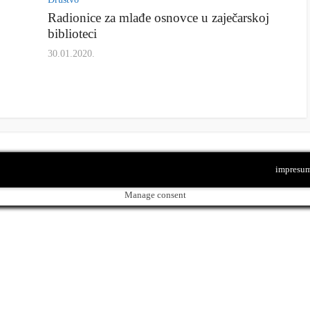
Radionice za mlađe osnovce u zaječarskoj
biblioteci
30.01.2020.
impresu
Manage consent