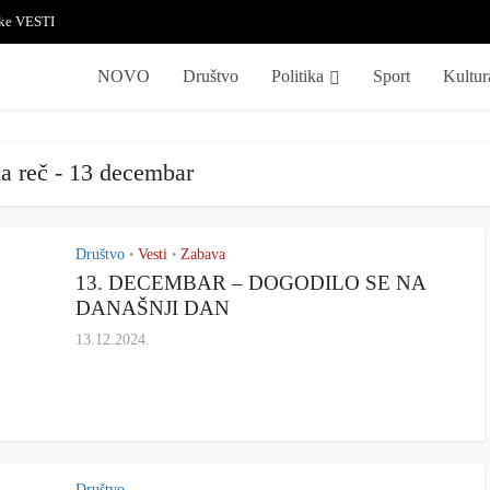
ske VESTI
NOVO
Društvo
Politika
Sport
Kultur
a reč - 13 decembar
Društvo
Vesti
Zabava
•
•
13. DECEMBAR – DOGODILO SE NA
DANAŠNJI DAN
13.12.2024.
Društvo