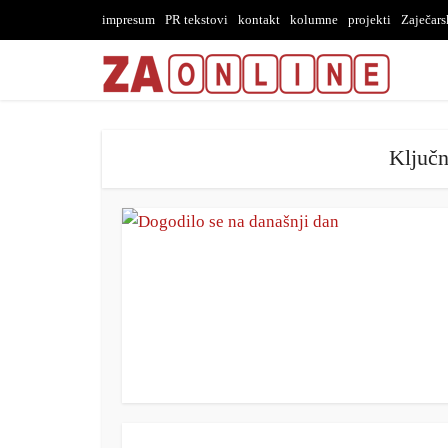
impresum
PR tekstovi
kontakt
kolumne
projekti
Zaječar
Ključn