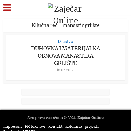
Ključna reč - manastir grlište
Društvo
DUHOVNA I MATERIJALNA
OBNOVA MANASTIRA
GRLIŠTE
18.07.2017.
Sva prava zadržana © 2026.
Zaječar Online
impresum
PR tekstovi
kontakt
kolumne
projekti