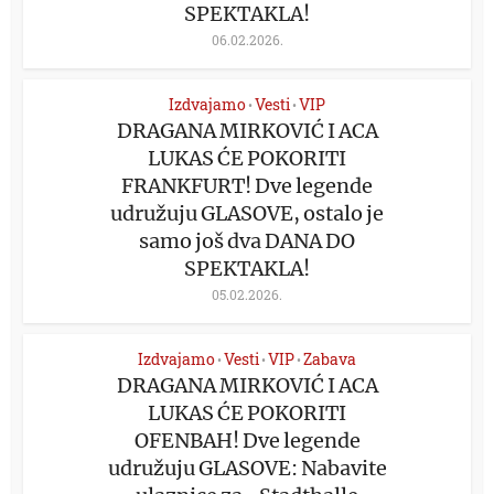
SPEKTAKLA!
06.02.2026.
Izdvajamo
Vesti
VIP
•
•
DRAGANA MIRKOVIĆ I ACA
LUKAS ĆE POKORITI
FRANKFURT! Dve legende
udružuju GLASOVE, ostalo je
samo još dva DANA DO
SPEKTAKLA!
05.02.2026.
Izdvajamo
Vesti
VIP
Zabava
•
•
•
DRAGANA MIRKOVIĆ I ACA
LUKAS ĆE POKORITI
OFENBAH! Dve legende
udružuju GLASOVE: Nabavite