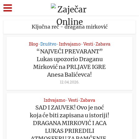
Ključna reč - dragana mirković
Blog
Društvo
Izdvajamo
Vesti
Zabava
•
•
•
•
“NAJVEĆI PREVARANT”
Lukas upozorio Draganu
Mirković na PRLJAVE IGRE
Anesa Balićevca!
12.04.2026.
Izdvajamo
Vesti
Zabava
•
•
SAD I ZAUVEK! Ovo je noć
koja će biti zapisana u istoriji!
DRAGANA MIRKOVIĆ I ACA
LUKAS PRIREDILI
ATMOSFERU ZA PAMĆENJE,