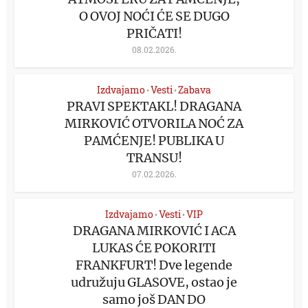
O OVOJ NOĆI ĆE SE DUGO
PRIČATI!
08.02.2026.
Izdvajamo
Vesti
Zabava
•
•
PRAVI SPEKTAKL! DRAGANA
MIRKOVIĆ OTVORILA NOĆ ZA
PAMĆENJE! PUBLIKA U
TRANSU!
07.02.2026.
Izdvajamo
Vesti
VIP
•
•
DRAGANA MIRKOVIĆ I ACA
LUKAS ĆE POKORITI
FRANKFURT! Dve legende
udružuju GLASOVE, ostao je
samo još DAN DO