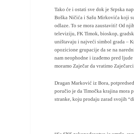
Tako će i ostati sve dok je Srpska na
Boška Ničića i Sašu Mirkovića koji su
odlaze. To se mora zaustaviti! Od nj
televiziju, FK Timok, bioskop, grads
uništavaju i najveći simbol grada – 
opozicione grupacije da se na nared
nam neophodne i izađemo pred ljude s
moramo Zaječar da vratimo Zaječarci
Dragan Marković iz Bora, potpredsed
poručio je da Timočka krajina mora p
stranke, koju prodaju zarad svojih “d