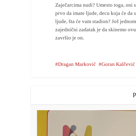
Zaječarcima nudi? Umesto toga, oni s
prvo da imate ljude, decu koja će da 
ljude, šta će vam stadion? Još jednom 
zajednični zadatak je da skinemo ovu 
završio je on.
Dragan Marković
Goran Kalčević
P