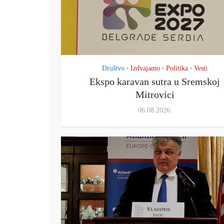
Društvo
Izdvajamo
Politika
Vesti
•
•
•
Ekspo karavan sutra u Sremskoj
Mitrovici
06.08.2026.