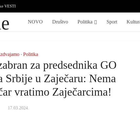
ske VESTI
NOVO
Društvo
Politika
Sport
Kultur
Izdvajamo
Politika
•
zabran za predsednika GO
 Srbije u Zaječaru: Nema
čar vratimo Zaječarcima!
17.03.2024.