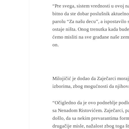
“Pre svega, sistem vrednosti u ovoj n
bitno da ste dobar poslušnik aktuelno
parolu “Za našu decu”, a ispostavilo 
ostaje ništa. Onog trenutka kada bud
ćemo misliti na sve građane naše zeml
on.
Milojičić je dodao da Zaječarci moraj
izborima, zbog mogućnosti da njihov
“Očigledno da je ovo podneblje podlo
sa Nenadom Ristovićem. Zaječarci, pa
došlo, da sa nekim prevarantima formi
drugačije misle, nažalost zbog toga št