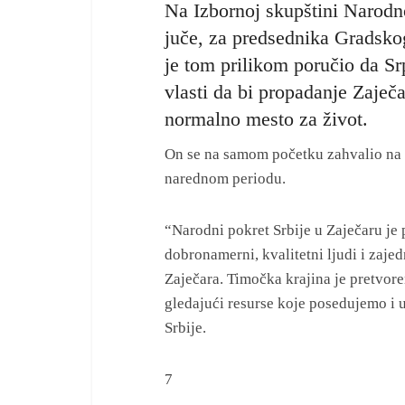
Na Izbornoj skupštini Narodno
juče, za predsednika Gradskog
je tom prilikom poručio da S
vlasti da bi propadanje Zaječ
normalno mesto za život.
On se na samom početku zahvalio na p
narednom periodu.
“Narodni pokret Srbije u Zaječaru je p
dobronamerni, kvalitetni ljudi i zaj
Zaječara. Timočka krajina je pretvore
gledajući resurse koje posedujemo i 
Srbije.
7