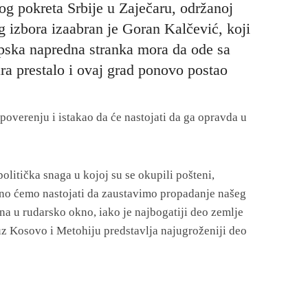
g pokreta Srbije u Zaječaru, održanoj
 izbora izaabran je Goran Kalčević, koji
rpska napredna stranka mora da ode sa
ara prestalo i ovaj grad ponovo postao
overenju i istakao da će nastojati da ga opravda u
olitička snaga u kojoj su se okupili pošteni,
edno ćemo nastojati da zaustavimo propadanje našeg
na u rudarsko okno, iako je najbogatiji deo zemlje
uz Kosovo i Metohiju predstavlja najugroženiji deo