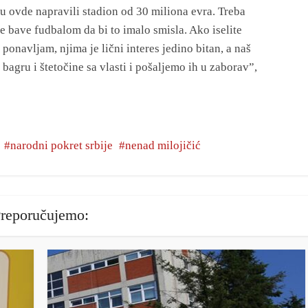
u ovde napravili stadion od 30 miliona evra. Treba
se bave fudbalom da bi to imalo smisla. Ako iselite
ponavljam, njima je lični interes jedino bitan, a naš
bagru i štetočine sa vlasti i pošaljemo ih u zaborav”,
narodni pokret srbije
nenad milojičić
reporučujemo: