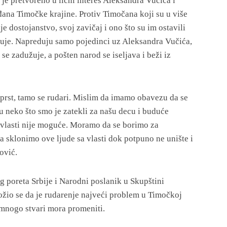
je pretvoreno u lični interes Aleksandra Vučića i
ađana Timočke krajine. Protiv Timočana koji su u više
oje dostojanstvo, svoj zavičaj i ono što su im ostavili
eduje. Napreduju samo pojedinci uz Aleksandra Vučića,
 se zadužuje, a pošten narod se iseljava i beži iz
prst, tamo se rudari. Mislim da imamo obavezu da se
u neko što smo je zatekli za našu decu i buduće
a vlasti nije moguće. Moramo da se borimo za
da sklonimo ove ljude sa vlasti dok potpuno ne unište i
ović.
poreta Srbije i Narodni poslanik u Skupštini
ožio se da je rudarenje najveći problem u Timočkoj
š mnogo stvari mora promeniti.