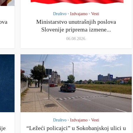
Društvo
Izdvajamo
Vesti
•
•
ova
Ministarstvo unutrašnjih poslova
Slovenije priprema izmene...
06.08.2026.
Društvo
Izdvajamo
Vesti
•
•
ije
“Ležeći policajci” u Sokobanjskoj ulici u