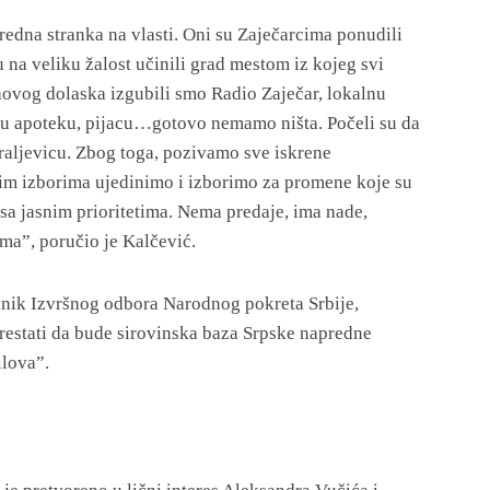
predna stranka na vlasti. Oni su Zaječarcima ponudili
 na veliku žalost učinili grad mestom iz kojeg svi
ihovog dolaska izgubili smo Radio Zaječar, lokalnu
ku apoteku, pijacu…gotovo nemamo ništa. Počeli su da
Kraljevicu. Zbog toga, pozivamo sve iskrene
nim izborima ujedinimo i izborimo za promene koje su
a jasnim prioritetima. Nema predaje, ima nade,
ma”, poručio je Kalčević.
nik Izvršnog odbora Narodnog pokreta Srbije,
restati da bude sirovinska baza Srpske napredne
ilova”.