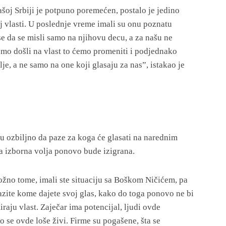
ašoj Srbiji je potpuno poremećen, postalo je jedino
j vlasti. U poslednje vreme imali su onu poznatu
se da se misli samo na njihovu decu, a za našu ne
emo došli na vlast to ćemo promeniti i podjednako
je, a ne samo na one koji glasaju za nas”, istakao je
u ozbiljno da paze za koga će glasati na narednim
a izborna volja ponovo bude izigrana.
žno tome, imali ste situaciju sa Boškom Ničićem, pa
zite kome dajete svoj glas, kako do toga ponovo ne bi
raju vlast. Zaječar ima potencijal, ljudi ovde
o se ovde loše živi. Firme su pogašene, šta se