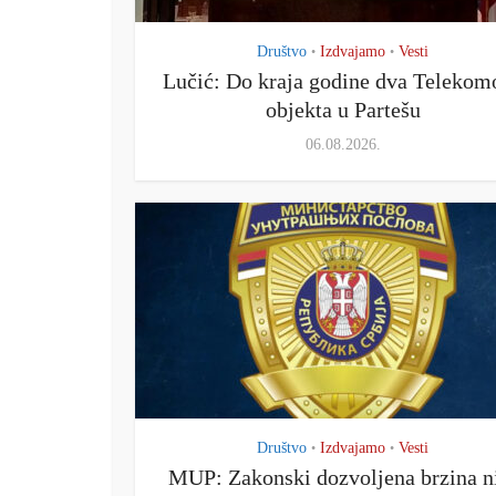
Društvo
Izdvajamo
Vesti
•
•
Lučić: Do kraja godine dva Telekom
objekta u Partešu
06.08.2026.
Društvo
Izdvajamo
Vesti
•
•
MUP: Zakonski dozvoljena brzina n