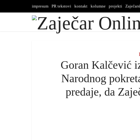
impresum
PR tekstovi
kontakt
kolumne
projekti
Zaječar
Goran Kalčević i
Narodnog pokreta
predaje, da Zaje