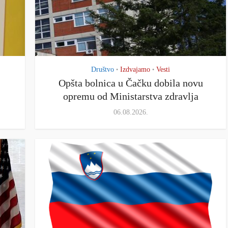
Društvo
Izdvajamo
Vesti
•
•
Opšta bolnica u Čačku dobila novu
opremu od Ministarstva zdravlja
06.08.2026.