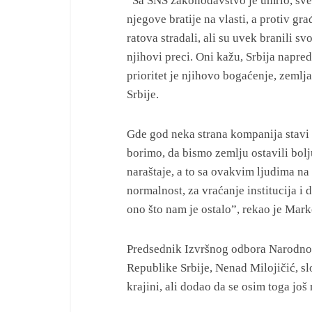
“Sa SNS zakonodavstvo je umrlo, sve 
njegove bratije na vlasti, a protiv gr
ratova stradali, ali su uvek branili sv
njihovi preci. Oni kažu, Srbija napr
prioritet je njihovo bogaćenje, zemlja
Srbije.
Gde god neka strana kompanija stavi 
borimo, da bismo zemlju ostavili bolj
naraštaje, a to sa ovakvim ljudima n
normalnost, za vraćanje institucija i 
ono što nam je ostalo”, rekao je Mark
Predsednik Izvršnog odbora Narodnog 
Republike Srbije, Nenad Milojičić, sl
krajini, ali dodao da se osim toga jo